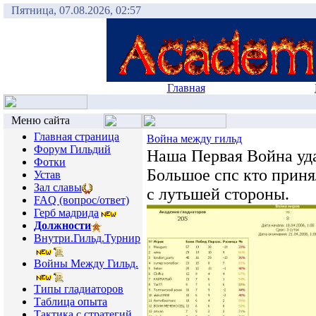
Пятница, 07.08.2026, 02:57
Главная
Меню сайта
Главная страница
Война между гильд
Форум Гильдий
Наша Первая Война уда
Фотки
Большое спс кто принял
Устав
Зал славы
с лутьшей стороны.
FAQ (вопрос/ответ)
Герб мадрида
Должности
Внутри.Гильд.Турнир
Войны Между Гильд.
Типы гладиаторов
Таблица опыта
Тактика с стратегий