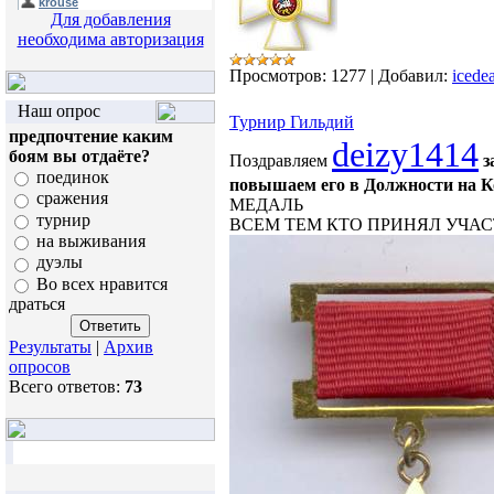
Для добавления
необходима авторизация
Просмотров:
1277
|
Добавил:
icede
Наш опрос
Турнир Гильдий
предпочтение каким
deizy1414
боям вы отдаёте?
Поздравляем
з
поединок
повышаем его в Должности на
К
сражения
МЕДАЛЬ
турнир
ВСЕМ ТЕМ КТО ПРИНЯЛ УЧАС
на выживания
дуэлы
Во всех нравится
драться
Результаты
|
Архив
опросов
Всего ответов:
73